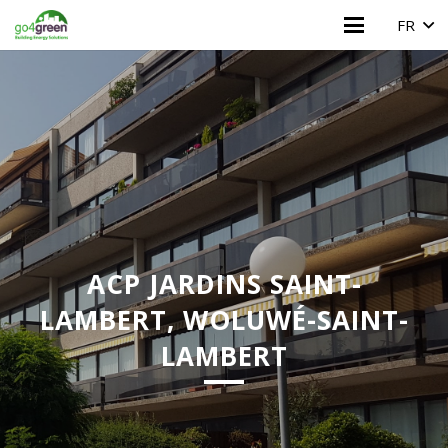
FR
ACP JARDINS SAINT-
LAMBERT, WOLUWÉ-SAINT-
LAMBERT