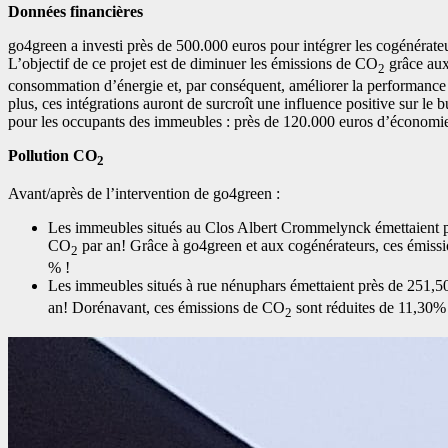
Données financières
go4green a investi près de 500.000 euros pour intégrer les cogénérate
L’objectif de ce projet est de diminuer les émissions de CO
grâce aux
2
consommation d’énergie et, par conséquent, améliorer la performance
plus, ces intégrations auront de surcroît une influence positive sur le
pour les occupants des immeubles : près de 120.000 euros d’économie 
Pollution CO
2
Avant/après de l’intervention de go4green :
Les immeubles situés au Clos Albert Crommelynck émettaient p
CO
par an! Grâce à go4green et aux cogénérateurs, ces émiss
2
% !
Les immeubles situés à rue nénuphars émettaient près de 251,
an! Dorénavant, ces émissions de CO
sont réduites de 11,30%
2