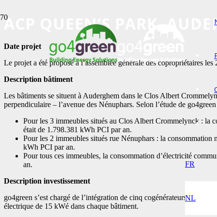
ACP QUEEN’S PARK, AUD
Date projet
Le projet a été proposé à l’assemblée générale des copropriétaires les 
Description bâtiment
Les bâtiments se situent à Auderghem dans le Clos Albert Crommelync
perpendiculaire – l’avenue des Nénuphars. Selon l’étude de go4green 
Pour les 3 immeubles situés au Clos Albert Crommelynck : la 
était de 1.798.381 kWh PCI par an.
Pour les 2 immeubles situés rue Nénuphars : la consommation n
kWh PCI par an.
Pour tous ces immeubles, la consommation d’électricité commu
FR
an.
Description investissement
go4green s’est chargé de l’intégration de cinq cogénérateurs au gaz n
NL
électrique de 15 kWé dans chaque bâtiment.