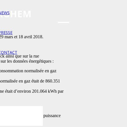
ERGHEM
NEWS
PRESSE
29 mars et 18 avril 2018.
CONTACT
k ainsi que sur la rue
sur les données énergétiques :
consommation normalisée en gaz
ormalisée en gaz était de 860.351
ne était d’environ 201.064 kWh par
aturel chacun doté d’une puissance